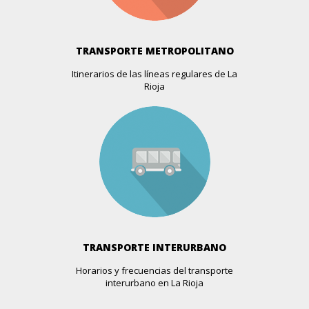
BOUTIQUE LOLA´S
Industria, 1 (esquina C/ Murrieta)
Más info >>
TRANSPORTE METROPOLITANO
Itinerarios de las líneas regulares de La
BOUTIQUE LOLA´S OUTLET
Rioja
Industria, 3
Más info >>
BOUTIQUE LULU
Avda. De La Paz, 47
Más info >>
CAPRICHO
Avda. De La Solidaridad, 9
Más info >>
TRANSPORTE INTERURBANO
Horarios y frecuencias del transporte
CARPE DIEM 12.13
interurbano en La Rioja
República Argentina, 13