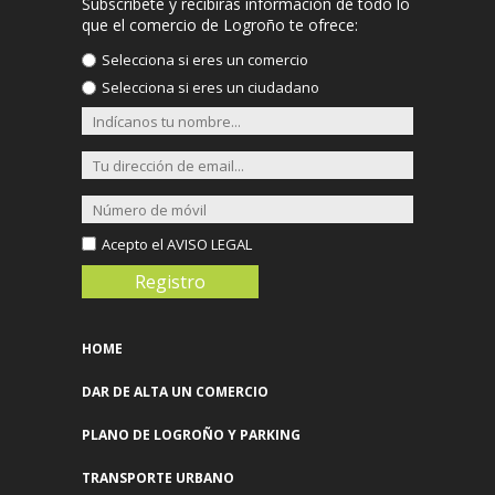
Subscríbete y recibirás información de todo lo
Vara De Rey, 38
que el comercio de Logroño te ofrece:
Más info >>
Selecciona si eres un comercio
Selecciona si eres un ciudadano
DANDARA LOGROÑO
Avda. De La Solidaridad, 9 Bajo
Más info >>
DIANA MODA
Duquesa De La Victoria, 3 Bajo
Acepto el
AVISO LEGAL
Esquina Juan Xxiii
Más info >>
ÉCLAT
HOME
Presidente Leopoldo Calvo Sotelo, 9
Más info >>
DAR DE ALTA UN COMERCIO
PLANO DE LOGROÑO Y PARKING
ELEGANCE&STYLE 2ª MANO
Doctores Castroviejo, 33
TRANSPORTE URBANO