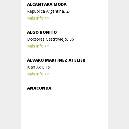
ALCANTARA MODA
Republica Argentina, 21
Más info >>
ALGO BONITO
Doctores Castroviejo, 36
Más info >>
ÁLVARO MARTÍNEZ ATELIER
Juan Xxiii, 15
Más info >>
ANACONDA
Presidente Leopoldo Calvo Sotelo, 22
Más info >>
ARREBATO
Ciriaco Garrido, 3