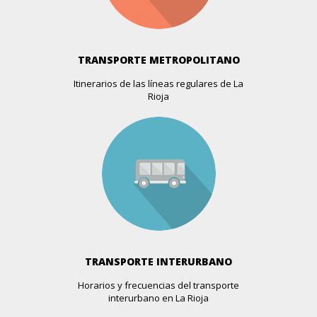
BOUTIQUE LOLA´S
Industria, 1 (esquina C/ Murrieta)
Más info >>
TRANSPORTE METROPOLITANO
Itinerarios de las líneas regulares de La
BOUTIQUE LOLA´S OUTLET
Rioja
Industria, 3
Más info >>
BOUTIQUE LULU
Avda. De La Paz, 47
Más info >>
CAPRICHO
Avda. De La Solidaridad, 9
Más info >>
TRANSPORTE INTERURBANO
Horarios y frecuencias del transporte
CARPE DIEM 12.13
interurbano en La Rioja
República Argentina, 13