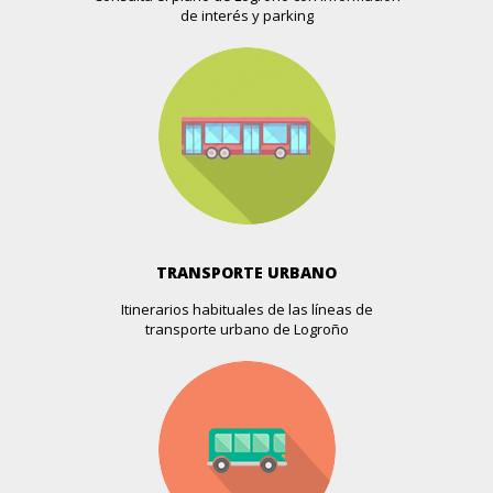
de interés y parking
Perez Galdos, 48
Más info >>
BORACAY
Pilar Salarrullana, 14
Más info >>
BOUTIQUE CAN CAN
Doctores Castroviejo, 15
Más info >>
TRANSPORTE URBANO
Itinerarios habituales de las líneas de
BOUTIQUE DACHO
transporte urbano de Logroño
Gran Via, 44
Más info >>
BOUTIQUE ELLAS
Avda. De La Solidaridad, 22
Más info >>