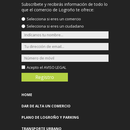
CUCADA
Subscríbete y recibirás información de todo lo
Vara De Rey, 38
que el comercio de Logroño te ofrece:
Más info >>
Selecciona si eres un comercio
Selecciona si eres un ciudadano
DANDARA LOGROÑO
Avda. De La Solidaridad, 9 Bajo
Más info >>
DIANA MODA
Duquesa De La Victoria, 3 Bajo
Acepto el
AVISO LEGAL
Esquina Juan Xxiii
Más info >>
ÉCLAT
HOME
Presidente Leopoldo Calvo Sotelo, 9
Más info >>
DAR DE ALTA UN COMERCIO
PLANO DE LOGROÑO Y PARKING
ELEGANCE&STYLE 2ª MANO
Doctores Castroviejo, 33
TRANSPORTE URBANO