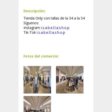
Descripción:
Tienda Only con tallas de la 34 a la 54
Síguenos:
Instagram
i.s.a.b.e.l.l.a.s.h.o.p
Tik-Tok
i.s.a.b.e.l.l.a.s.h.o.p
Fotos del comercio: