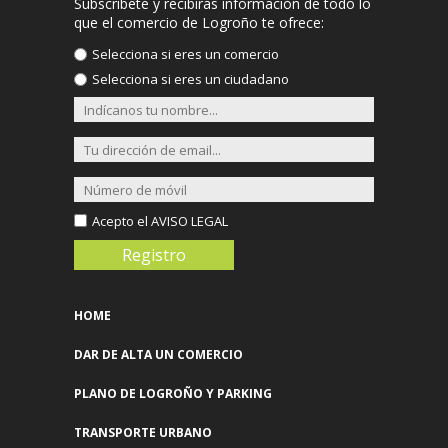
Subscríbete y recibirás información de todo lo
Vara De Rey, 38
que el comercio de Logroño te ofrece:
Más info >>
Selecciona si eres un comercio
Selecciona si eres un ciudadano
DANDARA LOGROÑO
Avda. De La Solidaridad, 9 Bajo
Más info >>
DIANA MODA
Duquesa De La Victoria, 3 Bajo
Acepto el
AVISO LEGAL
Esquina Juan Xxiii
Más info >>
ÉCLAT
HOME
Presidente Leopoldo Calvo Sotelo, 9
Más info >>
DAR DE ALTA UN COMERCIO
PLANO DE LOGROÑO Y PARKING
ELEGANCE&STYLE 2ª MANO
Doctores Castroviejo, 33
TRANSPORTE URBANO