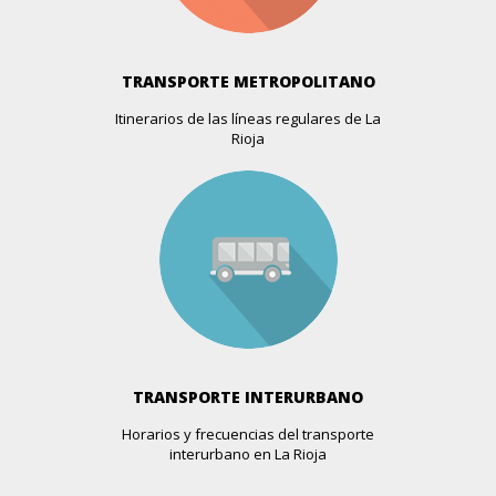
BOUTIQUE LOLA´S
Industria, 1 (esquina C/ Murrieta)
Más info >>
TRANSPORTE METROPOLITANO
Itinerarios de las líneas regulares de La
BOUTIQUE LOLA´S OUTLET
Rioja
Industria, 3
Más info >>
BOUTIQUE LULU
Avda. De La Paz, 47
Más info >>
CAPRICHO
Avda. De La Solidaridad, 9
Más info >>
TRANSPORTE INTERURBANO
Horarios y frecuencias del transporte
CARPE DIEM 12.13
interurbano en La Rioja
República Argentina, 13