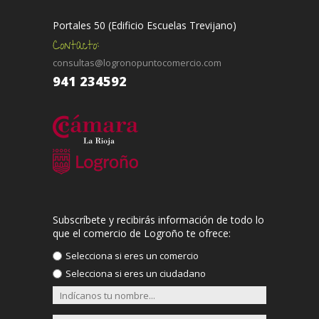
CORA
Marques De Vallejo, 5
Portales 50 (Edificio Escuelas Trevijano)
Más info >>
consultas@logronopuntocomercio.com
CUCADA
941 234592
Gonzalo De Berceo, 16
Más info >>
CUCADA
Vara De Rey, 38
Más info >>
DANDARA LOGROÑO
Subscríbete y recibirás información de todo lo
Avda. De La Solidaridad, 9 Bajo
que el comercio de Logroño te ofrece:
Más info >>
Selecciona si eres un comercio
Selecciona si eres un ciudadano
DIANA MODA
Duquesa De La Victoria, 3 Bajo
Esquina Juan Xxiii