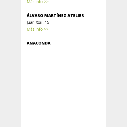
Más info >>
ÁLVARO MARTÍNEZ ATELIER
Juan Xxiii, 15
Más info >>
ANACONDA
Presidente Leopoldo Calvo Sotelo, 22
Más info >>
ATELIER
Vara De Rey, 15
Más info >>
ATIPYCA
Portales, 28
Más info >>
BIBA