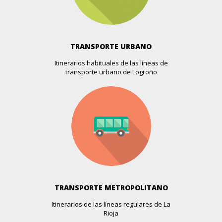
BOUTIQUE DACHO
Gran Via, 44
Más info >>
TRANSPORTE URBANO
Itinerarios habituales de las líneas de
BOUTIQUE ELLAS
transporte urbano de Logroño
Avda. De La Solidaridad, 22
Más info >>
BOUTIQUE LOLA´S
Industria, 1 (esquina C/ Murrieta)
Más info >>
BOUTIQUE LOLA´S OUTLET
Industria, 3
Más info >>
TRANSPORTE METROPOLITANO
Itinerarios de las líneas regulares de La
BOUTIQUE LULU
Rioja
Avda. De La Paz, 47