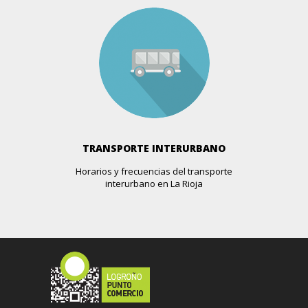
Más info >>
CAPRICHO
Avda. De La Solidaridad, 9
Más info >>
CARPE DIEM 12.13
República Argentina, 13
Más info >>
TRANSPORTE INTERURBANO
Horarios y frecuencias del transporte
COCÓ
interurbano en La Rioja
Gran Vía, 49
Más info >>
COMPRO ORO - MODAS RUTH
Gran Vía, 56
Más info >>