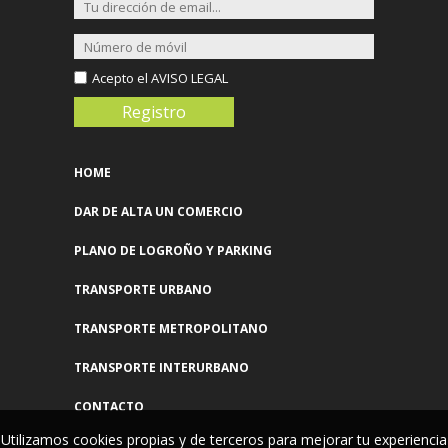
Más info >>
ÉCLAT
Acepto el
AVISO LEGAL
Presidente Leopoldo Calvo Sotelo, 9
Más info >>
ELEGANCE&STYLE 2ª MANO
HOME
Doctores Castroviejo, 33
Más info >>
DAR DE ALTA UN COMERCIO
PLANO DE LOGROÑO Y PARKING
ESTILO
Marques De Murrieta, 22
TRANSPORTE URBANO
Más info >>
TRANSPORTE METROPOLITANO
FARA
TRANSPORTE INTERURBANO
Chile, 4
Más info >>
CONTACTO
Utilizamos cookies propias y de terceros para mejorar tu experiencia