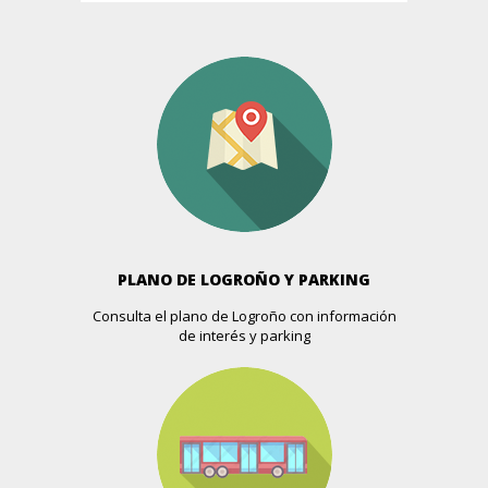
Gran Via, 33
Más info >>
BLACK SHEEP
Presidente Leopoldo Calvo Sotelo, 14
Más info >>
BODI.CHIC LENCERÍA
Perez Galdos, 48
Más info >>
PLANO DE LOGROÑO Y PARKING
BORACAY
Consulta el plano de Logroño con información
de interés y parking
Pilar Salarrullana, 14
Más info >>
BOUTIQUE CAN CAN
Doctores Castroviejo, 15
Más info >>