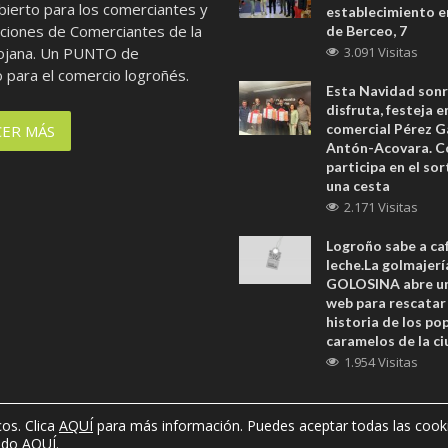
bierto para los comerciantes y
establecimiento 
aciones de Comerciantes de la
de Berceo, 7
iojana. Un PUNTO de
3.091 Visitas
 para el comercio logroñés.
Esta Navidad sonr
disfruta, festeja 
comercial Pérez 
ER MÁS
Antón-Acovara. C
participa en el so
una cesta
2.171 Visitas
Logroño sabe a ca
leche.La golmajerí
GOLOSINA abre un
web para rescatar 
historia de los po
caramelos de la ci
1.954 Visitas
cos. Clica
AQUÍ
para más información. Puedes aceptar todas las cook
E COOKIES
ando
AQUÍ
.