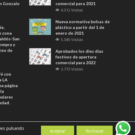
en Gonzalo
comercial para 2021
6.312 Visitas
Nueva normativa bolsas de
íe,
plástico a partir del 1 de
en zona
enero de 2021
Galdós-San
5.345 Visitas
ompra y
rteo de
Aprobados los diez días
festivos de apertura
comercial para 2022
3.773 Visitas
fé con
a LA
a página
la
pulares
udad.
ies pulsando
Aceptar
Rechazar
by Wicomgroup