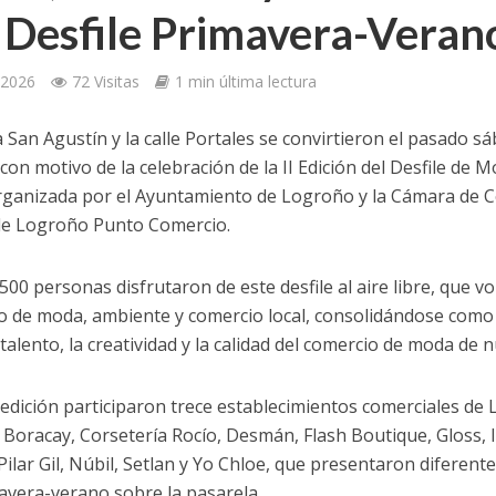
 Desfile Primavera-Veran
/2026
72 Visitas
1 min última lectura
a San Agustín y la calle Portales se convirtieron el pasado 
con motivo de la celebración de la II Edición del Desfile d
rganizada por el Ayuntamiento de Logroño y la Cámara de Co
de Logroño Punto Comercio.
00 personas disfrutaron de este desfile al aire libre, que vol
 de moda, ambiente y comercio local, consolidándose como 
 talento, la creatividad y la calidad del comercio de moda de 
 edición participaron trece establecimientos comerciales de
, Boracay, Corsetería Rocío, Desmán, Flash Boutique, Gloss, 
Pilar Gil, Núbil, Setlan y Yo Chloe, que presentaron diferent
avera-verano sobre la pasarela.