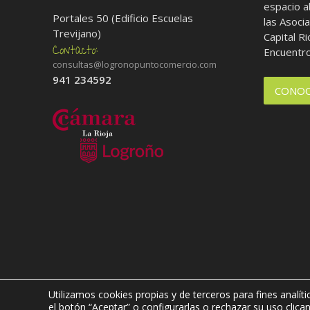
espacio a
Portales 50 (Edificio Escuelas
las Asoci
Trevijano)
Capital R
Encuentro
consultas@logronopuntocomercio.com
941 234592
CONOC
Utilizamos cookies propias y de terceros para fines analíti
AVISO LEGAL
-
POLÍTICA DE PRIVACIDAD
-
POLÍTICA D
el botón “Aceptar” o configurarlas o rechazar su uso clic