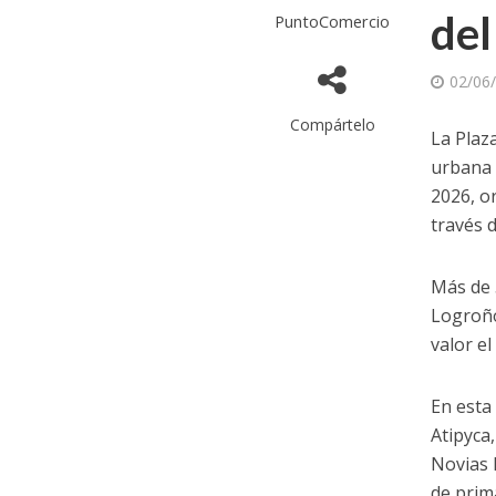
del
PuntoComercio
02/06
Compártelo
La Plaz
urbana 
2026, o
través 
Más de 5
Logroño
valor el
En esta
Atipyca
Novias 
de prim