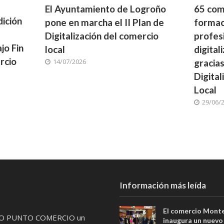
El Ayuntamiento de Logroño
65 com
ición
pone en marcha el II Plan de
formac
Digitalización del comercio
profesi
jo Fin
local
digital
rcio
14/07/2026
gracias
Digital
Local
29/06/
Información más leída
El comercio Mont
 PUNTO COMERCIO un
inaugura un nuevo