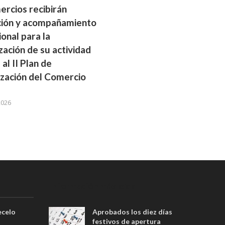
ercios recibirán
ión y acompañamiento
onal para la
ización de su actividad
 al II Plan de
ización del Comercio
2026
Información más leída
ecelo
Aprobados los diez días
festivos de apertura