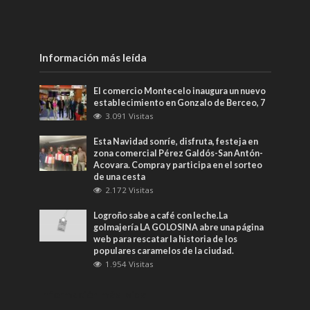
Información más leída
El comercio Montecelo inaugura un nuevo
establecimiento en Gonzalo de Berceo, 7
3.091 Visitas
Esta Navidad sonríe, disfruta, festeja en
zona comercial Pérez Galdós-San Antón-
Acovara. Compra y participa en el sorteo
de una cesta
2.172 Visitas
Logroño sabe a café con leche.La
golmajería LA GOLOSINA abre una página
web para rescatar la historia de los
populares caramelos de la ciudad.
1.954 Visitas
Información más leída