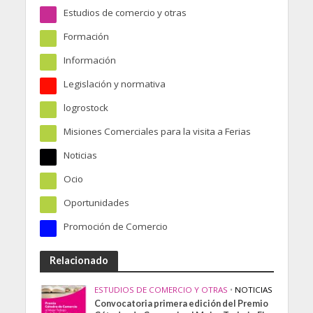
Estudios de comercio y otras
178
Formación
160
Información
31
Legislación y normativa
82
logrostock
6
Misiones Comerciales para la visita a Ferias
1
Noticias
970
Ocio
1
Oportunidades
1
Promoción de Comercio
391
Relacionado
ESTUDIOS DE COMERCIO Y OTRAS
•
NOTICIAS
Convocatoria primera edición del Premio