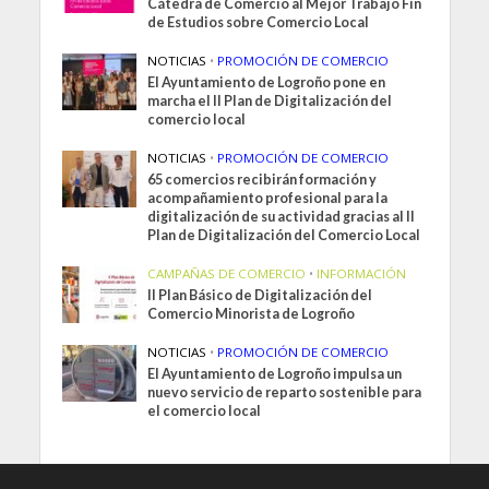
Cátedra de Comercio al Mejor Trabajo Fin
de Estudios sobre Comercio Local
NOTICIAS
•
PROMOCIÓN DE COMERCIO
El Ayuntamiento de Logroño pone en
marcha el II Plan de Digitalización del
comercio local
NOTICIAS
•
PROMOCIÓN DE COMERCIO
65 comercios recibirán formación y
acompañamiento profesional para la
digitalización de su actividad gracias al II
Plan de Digitalización del Comercio Local
CAMPAÑAS DE COMERCIO
•
INFORMACIÓN
II Plan Básico de Digitalización del
Comercio Minorista de Logroño
NOTICIAS
•
PROMOCIÓN DE COMERCIO
El Ayuntamiento de Logroño impulsa un
nuevo servicio de reparto sostenible para
el comercio local