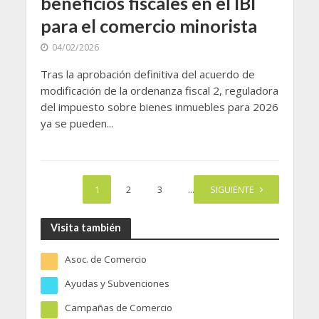
beneficios fiscales en el IBI
para el comercio minorista
04/02/2026
Tras la aprobación definitiva del acuerdo de
modificación de la ordenanza fiscal 2, reguladora
del impuesto sobre bienes inmuebles para 2026
ya se pueden...
1
2
3
…
SIGUIENTE
18
Visita también
Asoc. de Comercio
68
Ayudas y Subvenciones
86
Campañas de Comercio
62