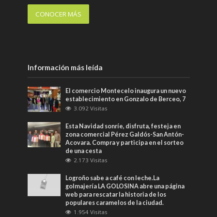
CONOCER MÁS
Información más leída
El comercio Montecelo inaugura un nuevo
establecimiento en Gonzalo de Berceo, 7
3.092 Visitas
Esta Navidad sonríe, disfruta, festeja en
zona comercial Pérez Galdós-San Antón-
Acovara. Compra y participa en el sorteo
de una cesta
2.173 Visitas
Logroño sabe a café con leche.La
golmajería LA GOLOSINA abre una página
web para rescatar la historia de los
populares caramelos de la ciudad.
1.954 Visitas